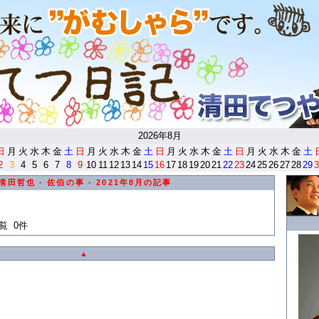
<
2026年8月
日
月
火
水
木
金
土
日
月
火
水
木
金
土
日
月
火
水
木
金
土
日
月
火
水
木
金
土
2
3
4
5
6
7
8
9
10
11
12
13
14
15
16
17
18
19
20
21
22
23
24
25
26
27
28
29
3
清田哲也 - 佐伯の事 - 2021年8月の記事
覧 0件
▲