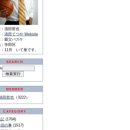
E
：
清田哲也
E
：
清田てつや Website
味
：
親父バスケ
地
：
寺田区
月
：
11月 いて座です。
SEARCH
句
MEMBER
清田哲也
（3222）
CATEGORY
雑記
(1704)
佐伯の事
(1517)