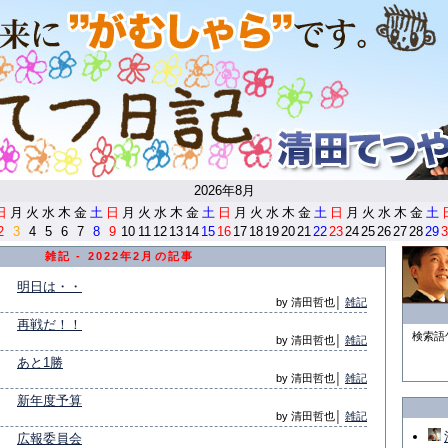
<
2026年8月
日
月
火
水
木
金
土
日
月
火
水
木
金
土
日
月
火
水
木
金
土
日
月
火
水
木
金
土
2
3
4
5
6
7
8
9
10
11
12
13
14
15
16
17
18
19
20
21
22
23
24
25
26
27
28
29
3
雑記 - 2022年2月の記事
明日は・・
by 清田哲也│
雑記
再戦だ！！
検索語
by 清田哲也│
雑記
あと1勝
by 清田哲也│
雑記
新年度予算
by 清田哲也│
雑記
広報委員会