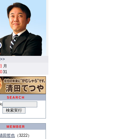
>>
日
月
0
31
SEARCH
句
MEMBER
清田哲也
（3222）