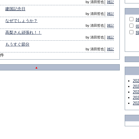
by 清田哲也│
雑記
建国記念日
by 清田哲也│
雑記
なぜでしょうか？
by 清田哲也│
雑記
高梨さん頑張れ！！
by 清田哲也│
雑記
もうすぐ節分
by 清田哲也│
雑記
9件
▲
20
20
20
20
20