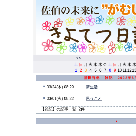
<<
土
日
月
火
水
木
金
土
日
月
火
水
1
2
3
4
5
6
7
8
9
10
11
12
1
清田哲也 - 雑記 - 2022年
■
03/24(木) 08:29
新生活
■
03/01(火) 08:22
思うこと
【雑記】の記事一覧 2件
▲