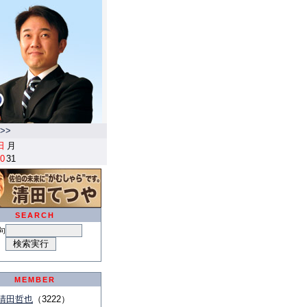
>>
日
月
0
31
SEARCH
句
MEMBER
清田哲也
（3222）