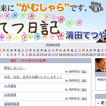
<
2026年8月
日
月
火
水
木
金
土
日
月
火
水
木
金
土
日
月
火
水
木
金
土
日
月
火
水
木
金
土
2
3
4
5
6
7
8
9
10
11
12
13
14
15
16
17
18
19
20
21
22
23
24
25
26
27
28
29
3
雑記 - 2022年6月の記事
閉会しました。
by 清田哲也│
雑記
古庄、古庄、古庄をお願いいたします！！
検索語
by 清田哲也│
雑記
６月議会
by 清田哲也│
雑記
出前授業
by 清田哲也│
雑記
遠隔地投票