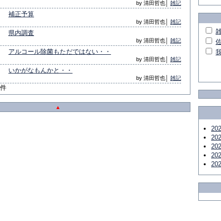
by 清田哲也│
雑記
補正予算
by 清田哲也│
雑記
県内調査
by 清田哲也│
雑記
アルコール除菌もただではない・・
by 清田哲也│
雑記
いかがなもんかと・・
by 清田哲也│
雑記
9件
▲
20
20
20
20
20