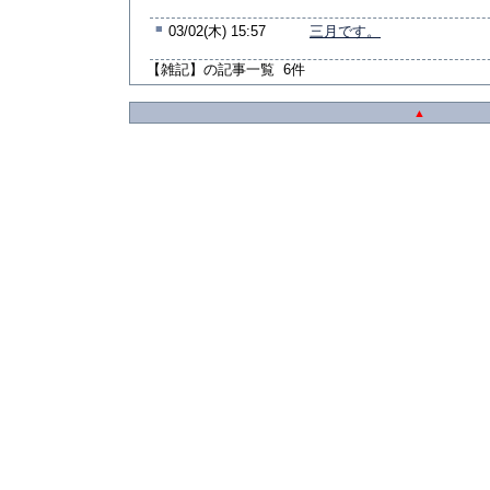
■
03/02(木) 15:57
三月です。
【雑記】の記事一覧 6件
▲