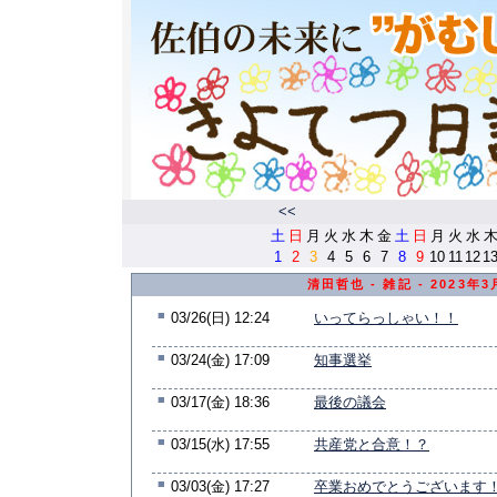
<<
土
日
月
火
水
木
金
土
日
月
火
水
1
2
3
4
5
6
7
8
9
10
11
12
1
清田哲也 - 雑記 - 2023年
■
03/26(日) 12:24
いってらっしゃい！！
■
03/24(金) 17:09
知事選挙
■
03/17(金) 18:36
最後の議会
■
03/15(水) 17:55
共産党と合意！？
■
03/03(金) 17:27
卒業おめでとうございます