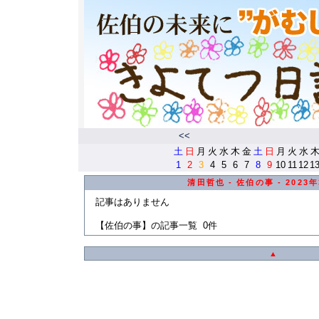
<<
土
日
月
火
水
木
金
土
日
月
火
水
1
2
3
4
5
6
7
8
9
10
11
12
1
清田哲也 - 佐伯の事 - 2023
記事はありません
【佐伯の事】の記事一覧 0件
▲