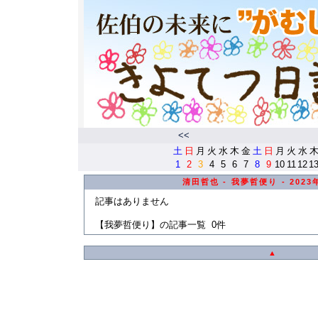
<<
土
日
月
火
水
木
金
土
日
月
火
水
1
2
3
4
5
6
7
8
9
10
11
12
1
清田哲也 - 我夢哲便り - 202
記事はありません
【我夢哲便り】の記事一覧 0件
▲