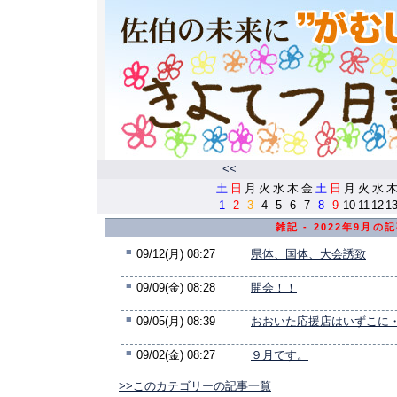
<<
土
日
月
火
水
木
金
土
日
月
火
水
1
2
3
4
5
6
7
8
9
10
11
12
1
雑記 - 2022年9月の
■
09/12(月) 08:27
県体、国体、大会誘致
■
09/09(金) 08:28
開会！！
■
09/05(月) 08:39
おおいた応援店はいずこに
■
09/02(金) 08:27
９月です。
>>このカテゴリーの記事一覧