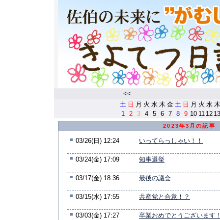
<<
土
日
月
火
水
木
金
土
日
月
火
水
1
2
3
4
5
6
7
8
9
10
11
12
1
2023年3月の記事
■
03/26(日) 12:24
いってらっしゃい！！
■
03/24(金) 17:09
知事選挙
■
03/17(金) 18:36
最後の議会
■
03/15(水) 17:55
共産党と合意！？
■
03/03(金) 17:27
卒業おめでとうございます