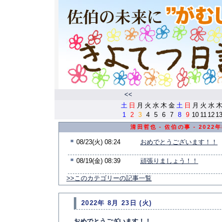
<<
土
日
月
火
水
木
金
土
日
月
火
水
1
2
3
4
5
6
7
8
9
10
11
12
1
清田哲也 - 佐伯の事 - 2022
■
08/23(火) 08:24
おめでとうございます！！
■
08/19(金) 08:39
頑張りましょう！！
>>このカテゴリーの記事一覧
2022年 8月 23日 (火)
おめでとうございます！！