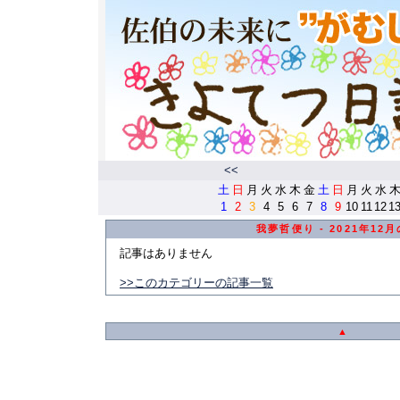
<<
土
日
月
火
水
木
金
土
日
月
火
水
1
2
3
4
5
6
7
8
9
10
11
12
1
我夢哲便り - 2021年12
記事はありません
>>このカテゴリーの記事一覧
▲