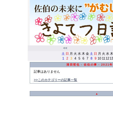
<<
土
日
月
火
水
木
金
土
日
月
火
水
1
2
3
4
5
6
7
8
9
10
11
12
1
清田哲也 - 佐伯の事 - 2021
記事はありません
>>このカテゴリーの記事一覧
▲