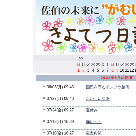
<<
日
月
火
水
木
金
土
日
月
火
水
木
1
2
3
4
5
6
7
8
9
10
11
12
2022年8月の記事
■
08/03(月) 09:46
国民を守るインフラ整備
■
07/27(月) 09:43
おかしいなあ
■
07/24(金) 09:27
夏休み
■
07/13(月) 15:39
怖い・・
■
07/10(金) 16:27
皇室典範