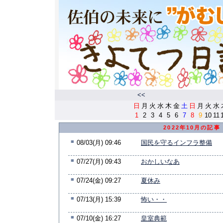
<<
日
月
火
水
木
金
土
日
月
火
水
1
2
3
4
5
6
7
8
9
10
11
2022年10月の記事
■
08/03(月) 09:46
国民を守るインフラ整備
■
07/27(月) 09:43
おかしいなあ
■
07/24(金) 09:27
夏休み
■
07/13(月) 15:39
怖い・・
■
07/10(金) 16:27
皇室典範