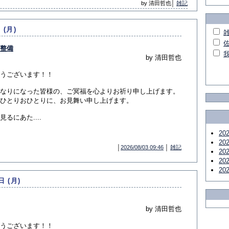
by 清田哲也│
雑記
 (月)
整備
by 清田哲也
うございます！！
なりになった皆様の、ご冥福を心よりお祈り申し上げます。
ひとりおひとりに、お見舞い申し上げます。
にあた....
20
20
│
2026/08/03 09:46
│
雑記
20
20
20
日 (月)
by 清田哲也
うございます！！