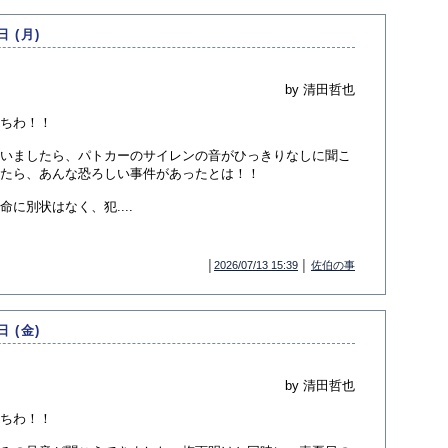
日 (月)
by 清田哲也
ちわ！！
いましたら、パトカーのサイレンの音がひっきりなしに聞こ
たら、あんな恐ろしい事件があったとは！！
に別状はなく、犯....
│
2026/07/13 15:39
│
佐伯の事
日 (金)
by 清田哲也
ちわ！！