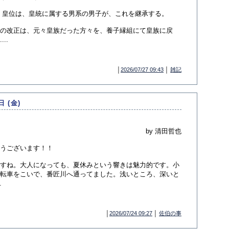
 皇位は、皇統に属する男系の男子が、これを継承する。
の改正は、元々皇族だった方々を、養子縁組にて皇族に戻
..
│
2026/07/27 09:43
│
雑記
日 (金)
by 清田哲也
うございます！！
すね。大人になっても、夏休みという響きは魅力的です。小
転車をこいで、番匠川へ通ってました。浅いところ、深いと
.
│
2026/07/24 09:27
│
佐伯の事