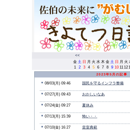
<<
金
土
日
月
火
水
木
金
土
日
月
火
1
2
3
4
5
6
7
8
9
10
11
12
2023年5月の記事
■
08/03(月) 09:46
国民を守るインフラ整備
■
07/27(月) 09:43
おかしいなあ
■
07/24(金) 09:27
夏休み
■
07/13(月) 15:39
怖い・・
■
07/10(金) 16:27
皇室典範