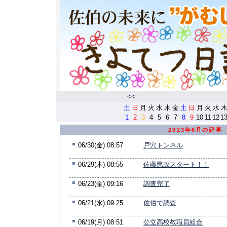
<<
土
日
月
火
水
木
金
土
日
月
火
水
1
2
3
4
5
6
7
8
9
10
11
12
1
2023年6月の記事
■
06/30(金) 08:57
戸穴トンネル
■
06/29(木) 08:55
佐藤県政スタート！！
■
06/23(金) 09:16
調査完了
■
06/21(水) 09:25
佐伯で調査
■
06/19(月) 08:51
公立高校教職員組合