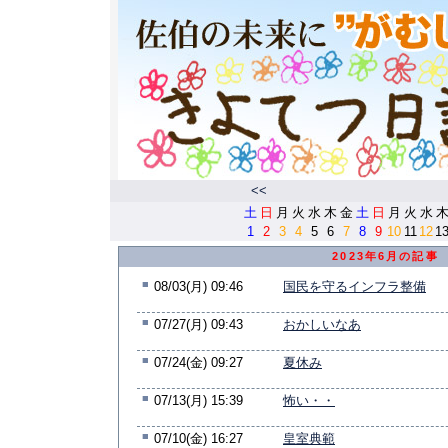
<<
土
日
月
火
水
木
金
土
日
月
火
水
1
2
3
4
5
6
7
8
9
10
11
12
1
2023年6月の記事
■
08/03(月) 09:46
国民を守るインフラ整備
■
07/27(月) 09:43
おかしいなあ
■
07/24(金) 09:27
夏休み
■
07/13(月) 15:39
怖い・・
■
07/10(金) 16:27
皇室典範