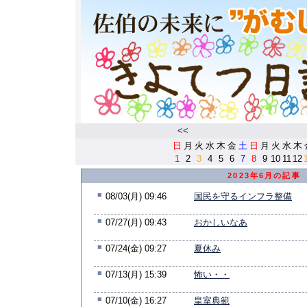
<<
日
月
火
水
木
金
土
日
月
火
水
木
1
2
3
4
5
6
7
8
9
10
11
12
2023年6月の記事
■
08/03(月) 09:46
国民を守るインフラ整備
■
07/27(月) 09:43
おかしいなあ
■
07/24(金) 09:27
夏休み
■
07/13(月) 15:39
怖い・・
■
07/10(金) 16:27
皇室典範