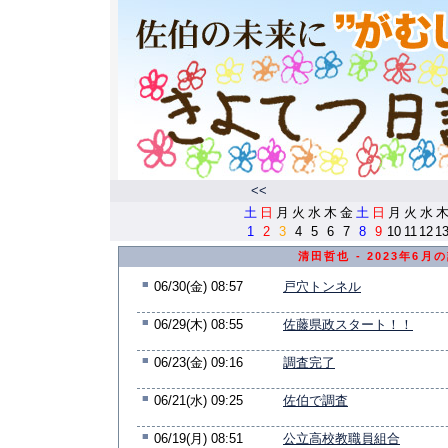
<<
土
日
月
火
水
木
金
土
日
月
火
水
1
2
3
4
5
6
7
8
9
10
11
12
1
清田哲也 - 2023年6月
■
06/30(金) 08:57
戸穴トンネル
■
06/29(木) 08:55
佐藤県政スタート！！
■
06/23(金) 09:16
調査完了
■
06/21(水) 09:25
佐伯で調査
■
06/19(月) 08:51
公立高校教職員組合