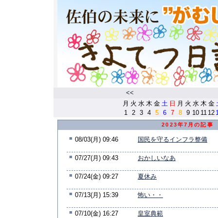
<<
月
火
水
木
金
土
日
月
火
水
木
金
1
2
3
4
5
6
7
8
9
10
11
12
2023年7月の記事
■
08/03(月) 09:46
国民を守るインフラ整備
■
07/27(月) 09:43
おかしいなあ
■
07/24(金) 09:27
夏休み
■
07/13(月) 15:39
怖い・・
■
07/10(金) 16:27
皇室典範