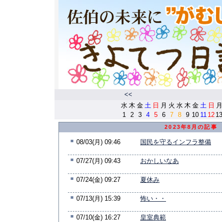
<<
水
木
金
土
日
月
火
水
木
金
土
日
1
2
3
4
5
6
7
8
9
10
11
12
1
2023年8月の記事
■
08/03(月) 09:46
国民を守るインフラ整備
■
07/27(月) 09:43
おかしいなあ
■
07/24(金) 09:27
夏休み
■
07/13(月) 15:39
怖い・・
■
07/10(金) 16:27
皇室典範