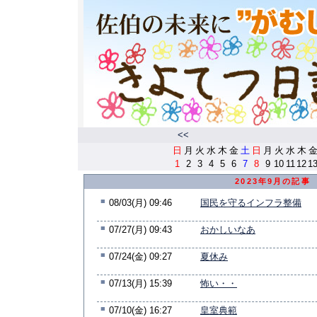
<<
日
月
火
水
木
金
土
日
月
火
水
木
1
2
3
4
5
6
7
8
9
10
11
12
1
2023年9月の記事
■
08/03(月) 09:46
国民を守るインフラ整備
■
07/27(月) 09:43
おかしいなあ
■
07/24(金) 09:27
夏休み
■
07/13(月) 15:39
怖い・・
■
07/10(金) 16:27
皇室典範