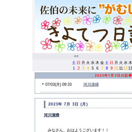
<<
土
日
月
火
水
木
金
土
日
月
火
水
1
2
3
4
5
6
7
8
9
10
11
12
1
2023年7月3日の記
■
07/03(月) 09:33
河川清掃
2023年 7月 3日 (月)
河川清掃
みなさん、おはようございます！！