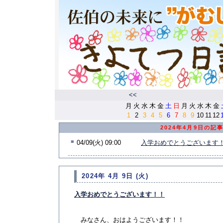
<<
月
火
水
木
金
土
日
月
火
水
木
金
1
2
3
4
5
6
7
8
9
10
11
12
2024年4月9日の記
■
04/09(火) 09:00
入学おめでとうございます
2024年 4月 9日 (火)
入学おめでとうございます！！
みなさん、おはようございます！！