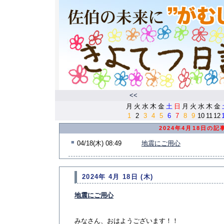
<<
月
火
水
木
金
土
日
月
火
水
木
金
1
2
3
4
5
6
7
8
9
10
11
12
2024年4月18日の記
■
04/18(木) 08:49
地震にご用心
2024年 4月 18日 (木)
地震にご用心
みなさん、おはようございます！！