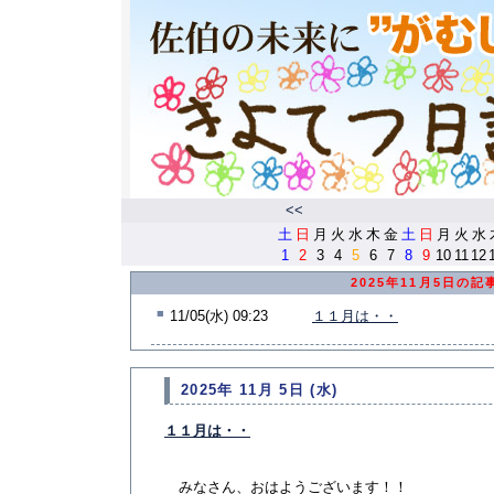
<<
土
日
月
火
水
木
金
土
日
月
火
水
1
2
3
4
5
6
7
8
9
10
11
12
2025年11月5日の記
■
11/05(水) 09:23
１１月は・・
2025年 11月 5日 (水)
１１月は・・
みなさん、おはようございます！！