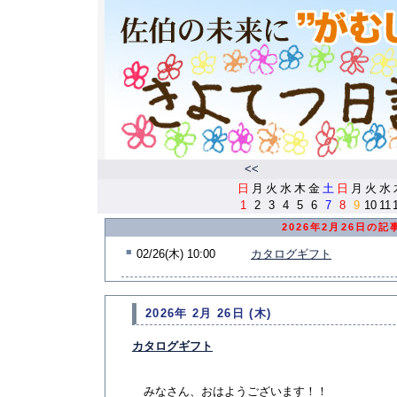
<<
日
月
火
水
木
金
土
日
月
火
水
1
2
3
4
5
6
7
8
9
10
11
2026年2月26日の記
■
02/26(木) 10:00
カタログギフト
2026年 2月 26日 (木)
カタログギフト
みなさん、おはようございます！！