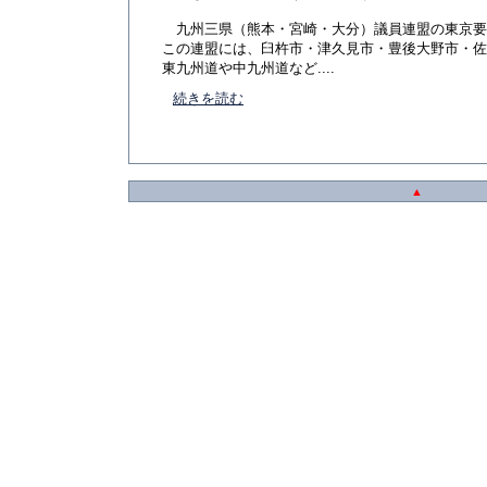
九州三県（熊本・宮崎・大分）議員連盟の東京要
この連盟には、臼杵市・津久見市・豊後大野市・佐
東九州道や中九州道など....
続きを読む
▲