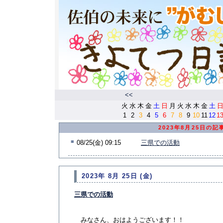
<<
火
水
木
金
土
日
月
火
水
木
金
土
1
2
3
4
5
6
7
8
9
10
11
12
1
2023年8月25日の記
■
08/25(金) 09:15
三県での活動
2023年 8月 25日 (金)
三県での活動
みなさん、おはようございます！！