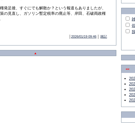
権発足後、すぐにでも解散か？という報道もありましたが、
策の見直し、ガソリン暫定税率の廃止等、岸田、石破両政権
.
│
2026/01/19 09:46
│
雑記
▲
<<
20
20
20
20
20