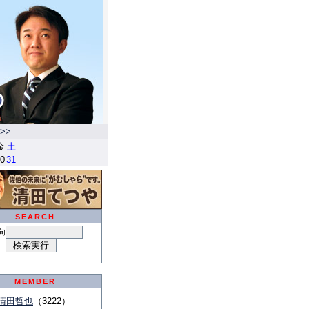
>>
金
土
0
31
SEARCH
句
MEMBER
清田哲也
（3222）