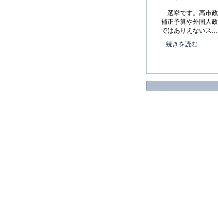
選挙です。高市政
補正予算や外国人政
ではありえないス...
続きを読む