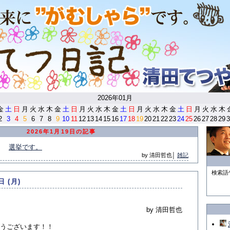
<
2026年01月
金
土
日
月
火
水
木
金
土
日
月
火
水
木
金
土
日
月
火
水
木
金
土
日
月
火
水
木
2
3
4
5
6
7
8
9
10
11
12
13
14
15
16
17
18
19
20
21
22
23
24
25
26
27
28
29
3
2026年1月19日の記事
選挙です。
by 清田哲也│
雑記
検索語
日 (月)
by 清田哲也
うございます！！