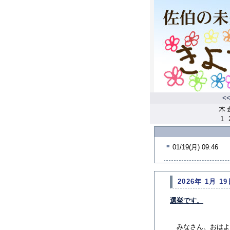
<
木
1
■
01/19(月) 09:46
2026年 1月 19
選挙です。
みなさん、おはよ