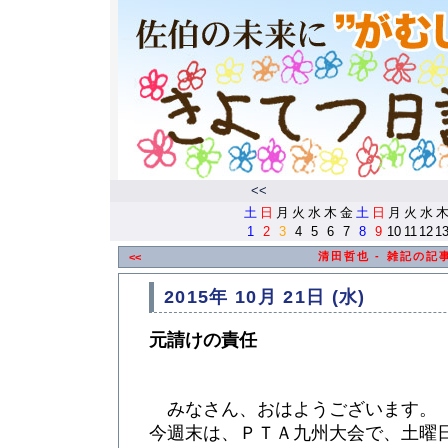
<<
土
日
月
火
水
木
金
土
日
月
火
水
1
2
3
4
5
6
7
8
9
10
11
12
1
清田哲也 - 雑記の記
<<
2015年 10月 21日 (水)
元請けの責任
みなさん、おはようございます。
今週末は、ＰＴＡ九州大会で、土曜