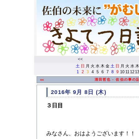
<<
土
日
月
火
水
木
金
土
日
月
火
水
1
2
3
4
5
6
7
8
9
10
11
12
1
清田哲也 - 佐伯の事の
<<
2016年 9月 8日 (木)
３日目
みなさん、おはようございます！！