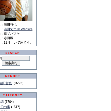
E
：
清田哲也
E
：
清田てつや Website
味
：
親父バスケ
地
：
寺田区
月
：
11月 いて座です。
SEARCH
句
MEMBER
清田哲也
（3222）
CATEGORY
雑記
(1704)
佐伯の事
(1517)