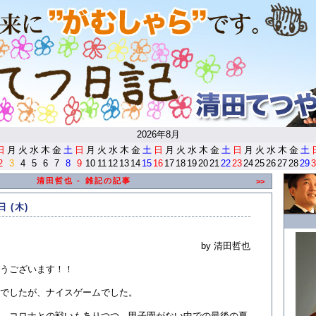
<
2026年8月
日
月
火
水
木
金
土
日
月
火
水
木
金
土
日
月
火
水
木
金
土
日
月
火
水
木
金
土
2
3
4
5
6
7
8
9
10
11
12
13
14
15
16
17
18
19
20
21
22
23
24
25
26
27
28
29
3
清田哲也 - 雑記の記事
>>
日 (木)
by 清田哲也
うございます！！
でしたが、ナイスゲームでした。
。コロナとの戦いもありつつ、甲子園がない中での最後の夏