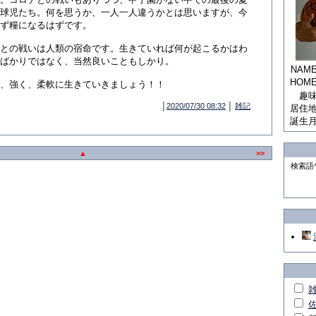
球児たち。何を思うか、一人一人違うかとは思いますが、今
ず糧になるはずです。
との戦いは人類の宿命です。生きていれば何が起こるかはわ
ばかりではなく、当然良いこともしかり。
NAM
HOM
、強く、柔軟に生きていきましょう！！
趣
│
2020/07/30 08:32
│
雑記
居住
誕生
▲
>>
検索語