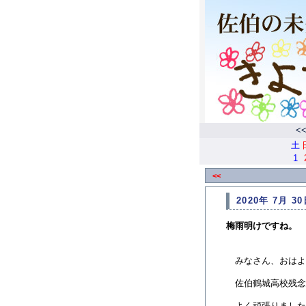
<
土
1
<<
2020年 7月 30
梅雨明けですね。
みなさん、おはよ
佐伯鶴城高校残念
よく頑張りました