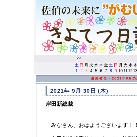
<<
土
日
月
火
水
木
金
土
日
月
火
水
1
2
3
4
5
6
7
8
9
10
11
12
1
清田哲也 - 2021年9月
2021年 9月 30日 (木)
岸田新総裁
みなさん、おはようございます！