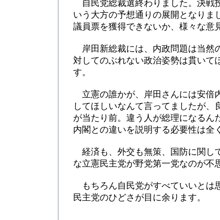
自民党総裁選終わりました。決戦
いう大方の予想通りの展開となりま
議員票を獲得できないか、様々な意
岸田新総裁には、内政問題は当然
対してのぶれない政治姿勢は貫いて
す。
立憲の誰かが、岸田さんには安倍
してほしいなんて言ってましたが、
が当たり前。違う人が総理になるん
内閣との違いを説明する必要性は全
経済も、外交も無策、国防に関し
な立憲民主党が野党第一党なのが不
もちろん自民党がすべていいとは
民主党のひどさが目に余ります。