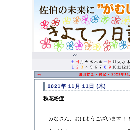
<<
土
日
月
火
水
木
金
土
日
月
火
水
1
2
3
4
5
6
7
8
9
10
11
12
1
清田哲也 - 雑記 - 2021年
<<
2021年 11月 11日 (木)
秋花粉症
みなさん、おはようございます！