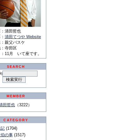
E
：
清田哲也
E
：
清田てつや Website
味
：
親父バスケ
地
：
寺田区
月
：
11月 いて座です。
SEARCH
句
MEMBER
清田哲也
（3222）
CATEGORY
雑記
(1704)
佐伯の事
(1517)