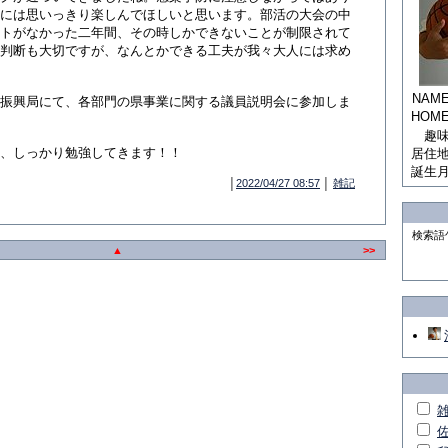
には思いっきり楽しんでほしいと思います。部活の大会の中
トがなかった二年間、その時しかできないことが制限されて
判断も大切ですが、なんとかできる工夫が我々大人には求め
NAM
振興局にて、各部門の県事業に関する議員説明会に参加しま
HOM
趣
、しっかり勉強してきます！！
居住
誕生
│
2022/04/27 08:57
│
雑記
検索語
▲
>>