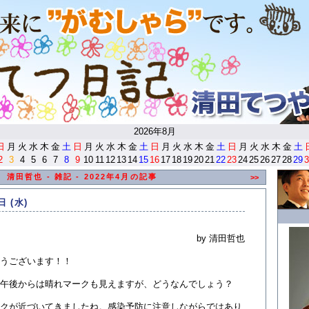
<
2026年8月
日
月
火
水
木
金
土
日
月
火
水
木
金
土
日
月
火
水
木
金
土
日
月
火
水
木
金
土
2
3
4
5
6
7
8
9
10
11
12
13
14
15
16
17
18
19
20
21
22
23
24
25
26
27
28
29
3
清田哲也 - 雑記 - 2022年4月の記事
>>
日 (水)
by 清田哲也
うございます！！
午後からは晴れマークも見えますが、どうなんでしょう？
クが近づいてきましたね。感染予防に注意しながらではあり