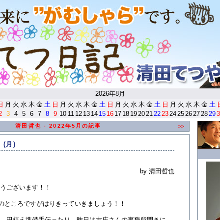
<
2026年8月
日
月
火
水
木
金
土
日
月
火
水
木
金
土
日
月
火
水
木
金
土
日
月
火
水
木
金
土
2
3
4
5
6
7
8
9
10
11
12
13
14
15
16
17
18
19
20
21
22
23
24
25
26
27
28
29
3
清田哲也 - 2022年5月の記事
>>
 (月)
by 清田哲也
うございます！！
のところですがはりきっていきましょう！！
、田植え準備手伝ったり、昨日は古庄さんの事務所開きに