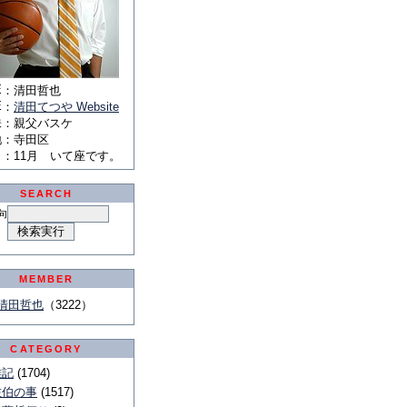
E
：
清田哲也
E
：
清田てつや Website
味
：
親父バスケ
地
：
寺田区
月
：
11月 いて座です。
SEARCH
句
MEMBER
清田哲也
（3222）
CATEGORY
雑記
(1704)
佐伯の事
(1517)