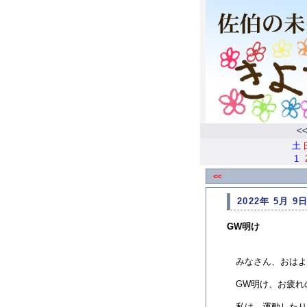
<
土
1
<<
2022年 5月 9日
GW明け
みなさん、おはよ
GW明け、お疲れ
私は、運動したり