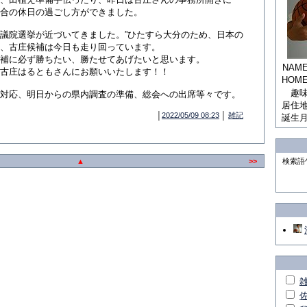
合の休日の過ごし方ができました。
議院選挙が近づいてきました。”ひたすら大分のため、日本の
、古庄候補は今日も走り回っています。
補に必ず勝ちたい、勝たせてあげたいと思います。
NAM
古庄はるともさんにお願いいたします！！
HOM
趣
対応、明日からの県内調査の準備、総会への出席等々です。
居住
│
2022/05/09 08:23
│
雑記
誕生
▲
>>
検索語