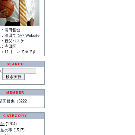
E
：
清田哲也
E
：
清田てつや Website
味
：
親父バスケ
地
：
寺田区
月
：
11月 いて座です。
SEARCH
句
MEMBER
清田哲也
（3222）
CATEGORY
雑記
(1704)
佐伯の事
(1517)