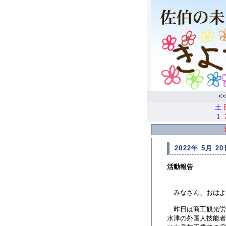
<
土
1
2022年 5月 20
活動報告
みなさん、おはよ
昨日は商工観光労
水津の外国人技能者