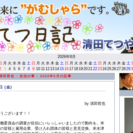
<
2026年8月
日
月
火
水
木
金
土
日
月
火
水
木
金
土
日
月
火
水
木
金
土
日
月
火
水
木
金
土
2
3
4
5
6
7
8
9
10
11
12
13
14
15
16
17
18
19
20
21
22
23
24
25
26
27
28
29
3
清田哲也 - 佐伯の事 - 2022年5月の記事
日 (金)
by 清田哲也
うございます！！
働委員会の調査が佐伯にいらっしゃいましたので動向を。米
の皆様と雇用企業、受け入れ団体の皆様と意見交換。米水津