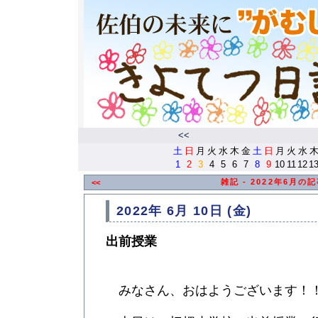
<<
土
日
月
火
水
木
金
土
日
月
火
水
1
2
3
4
5
6
7
8
9
10
11
12
1
雑記 - 2022年6月の
<<
2022年 6月 10日 (金)
出前授業
みなさん、おはようございます！