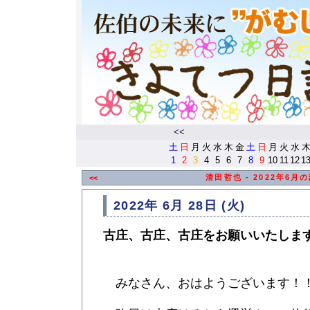
<<
土
日
月
火
水
木
金
土
日
月
火
水
1
2
3
4
5
6
7
8
9
10
11
12
1
清田哲也 - 2022年6月
<<
2022年 6月 28日 (火)
古庄、古庄、古庄をお願いいたしま
みなさん、おはようございます！