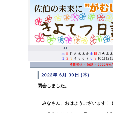
<<
土
日
月
火
水
木
金
土
日
月
火
水
1
2
3
4
5
6
7
8
9
10
11
12
1
清田哲也 - 雑記 - 2022年
2022年 6月 30日 (木)
閉会しました。
みなさん、おはようございます！