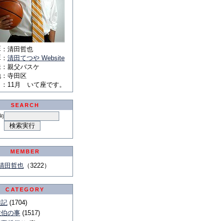
E
：
清田哲也
E
：
清田てつや Website
味
：
親父バスケ
地
：
寺田区
月
：
11月 いて座です。
SEARCH
句
MEMBER
清田哲也
（3222）
CATEGORY
雑記
(1704)
佐伯の事
(1517)