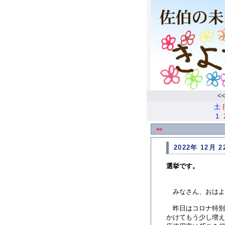
<
土
1
<<
2022年 12月 2
選挙です。
みなさん、おはよ
昨日はコロナ特別
かけてもう少し増え