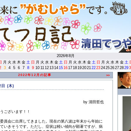
<
2026年8月
日
月
火
水
木
金
土
日
月
火
水
木
金
土
日
月
火
水
木
金
土
日
月
火
水
木
金
土
2
3
4
5
6
7
8
9
10
11
12
13
14
15
16
17
18
19
20
21
22
23
24
25
26
27
28
29
3
2022年12月の記事
>>
2日 (木)
by 清田哲也
うございます！！
委員会に出席してきました。現在の第八波は年末から年始に
ていきそうです。ただし、症状は軽い傾向が顕著ですが、病