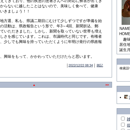
超えてきており、他の疾患の患者さんへの対応に弊害が出てき
からないに越したことはないので、美味しく食べて、健康
いきましょう！！
地方選、私も、県議二期目にむけて少しずつですが準備を始
の活動は、県政報告という形で、年3～4回、新聞折込、郵
NAM
せていただきました。しかし、新聞を取っていない世帯も増え
HOM
しさを感じています。これは、市議時代と同じです。有権者
趣
、少しでも興味を持っていただくように年明け発行の県政報
居住
誕生
、興味をもって、かかわっていただけたらと思います。
│
2022/12/22 08:34
│
雑記
検索語
▲
>>