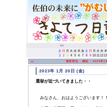
<<
土
日
月
火
水
木
金
土
日
月
火
水
1
2
3
4
5
6
7
8
9
10
11
12
1
清田哲也 - 雑記 - 2023年
<<
2023年 1月 20日 (金)
選挙が近づいてきました・・
みなさん、おはようございます！