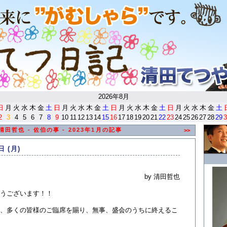
<
2026年8月
日
月
火
水
木
金
土
日
月
火
水
木
金
土
日
月
火
水
木
金
土
日
月
火
水
木
金
土
2
3
4
5
6
7
8
9
10
11
12
13
14
15
16
17
18
19
20
21
22
23
24
25
26
27
28
29
3
清田哲也 - 佐伯の事 - 2023年1月の記事
>>
日 (月)
by 清田哲也
うございます！！
、多くの皆様のご臨席を賜り、無事、盛会のうちに終えるこ