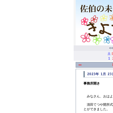
<
土
1
<<
2023年 1月 23
事務所開き
みなさん、おはよ
清田てつや開所式
とができました。