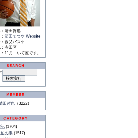
E
：
清田哲也
E
：
清田てつや Website
味
：
親父バスケ
地
：
寺田区
月
：
11月 いて座です。
SEARCH
句
MEMBER
清田哲也
（3222）
CATEGORY
雑記
(1704)
佐伯の事
(1517)