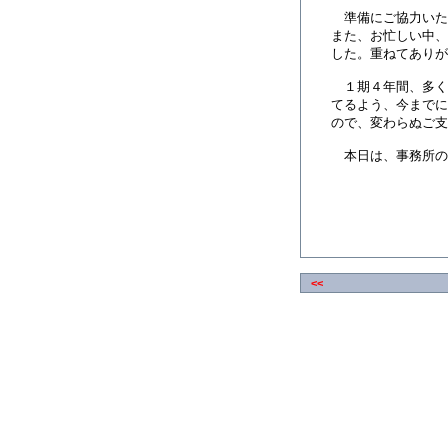
準備にご協力いた
また、お忙しい中、
した。重ねてありが
１期４年間、多く
てるよう、今までに
ので、変わらぬご支
本日は、事務所の
<<