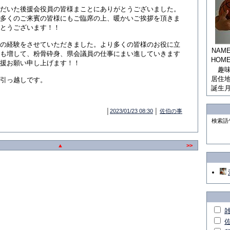
だいた後援会役員の皆様まことにありがとうございました。
多くのご来賓の皆様にもご臨席の上、暖かいご挨拶を頂きま
とうございます！！
の経験をさせていただきました。より多くの皆様のお役に立
NAM
も増して、粉骨砕身、県会議員の仕事にまい進していきます
HOM
援お願い申し上げます！！
趣
居住
引っ越しです。
誕生
│
2023/01/23 08:30
│
佐伯の事
検索語
▲
>>