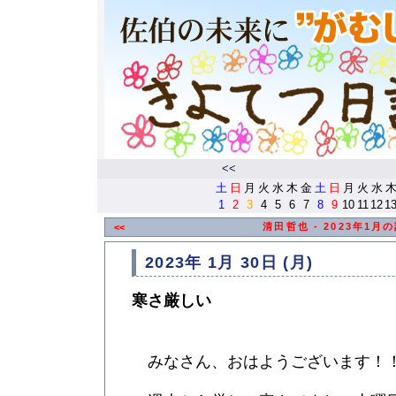
<<
土
日
月
火
水
木
金
土
日
月
火
水
1
2
3
4
5
6
7
8
9
10
11
12
1
清田哲也 - 2023年1月
<<
2023年 1月 30日 (月)
寒さ厳しい
みなさん、おはようございます！