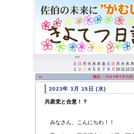
<<
土
日
月
火
水
木
金
土
日
月
火
水
1
2
3
4
5
6
7
8
9
10
11
12
1
雑記 - 2023年3月の
<<
2023年 3月 15日 (水)
共産党と合意！？
みなさん、こんにちわ！！