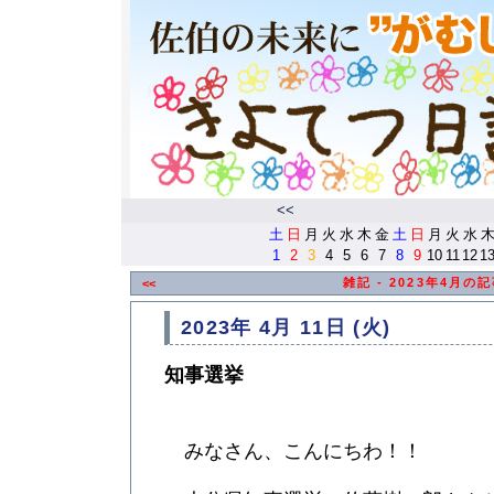
<<
土
日
月
火
水
木
金
土
日
月
火
水
1
2
3
4
5
6
7
8
9
10
11
12
1
雑記 - 2023年4月の
<<
2023年 4月 11日 (火)
知事選挙
みなさん、こんにちわ！！