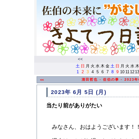
<<
土
日
月
火
水
木
金
土
日
月
火
水
1
2
3
4
5
6
7
8
9
10
11
12
1
清田哲也 - 佐伯の事 - 2023
<<
2023年 6月 5日 (月)
当たり前がありがたい
みなさん、おはようございます！