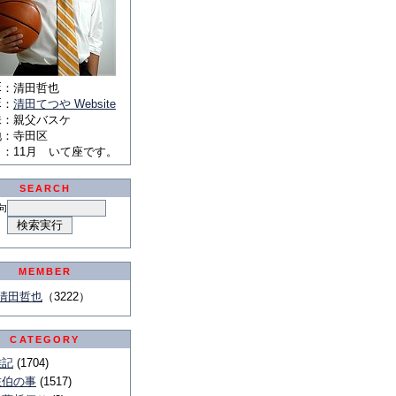
E
：
清田哲也
E
：
清田てつや Website
味
：
親父バスケ
地
：
寺田区
月
：
11月 いて座です。
SEARCH
句
MEMBER
清田哲也
（3222）
CATEGORY
雑記
(1704)
佐伯の事
(1517)