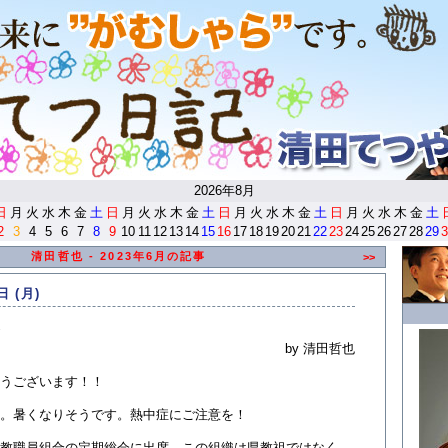
<
2026年8月
日
月
火
水
木
金
土
日
月
火
水
木
金
土
日
月
火
水
木
金
土
日
月
火
水
木
金
土
2
3
4
5
6
7
8
9
10
11
12
13
14
15
16
17
18
19
20
21
22
23
24
25
26
27
28
29
3
清田哲也 - 2023年6月の記事
>>
日 (月)
by 清田哲也
うございます！！
。暑くなりそうです。熱中症にご注意を！
教職員組合の定期総会に出席。この組織は県教祖ではなく、