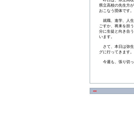
県立高校の先生方が
おこなう団体です。
就職、進学、人生
ごすか、将来を担う
分に生徒と向き合う
います。
さて、本日は弥生
グに行ってきます。
今週も、張り切っ
<<