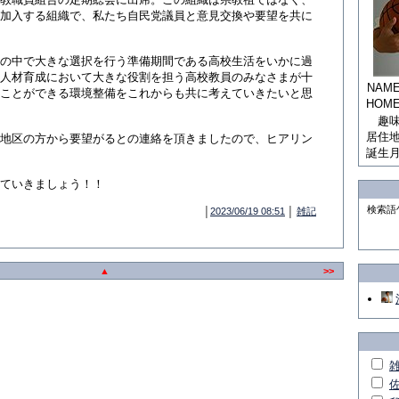
加入する組織で、私たち自民党議員と意見交換や要望を共に
の中で大きな選択を行う準備期間である高校生活をいかに過
人材育成において大きな役割を担う高校教員のみなさまが十
NAM
ことができる環境整備をこれからも共に考えていきたいと思
HOM
趣
居住
地区の方から要望がるとの連絡を頂きましたので、ヒアリン
誕生
ていきましょう！！
検索語
│
2023/06/19 08:51
│
雑記
▲
>>