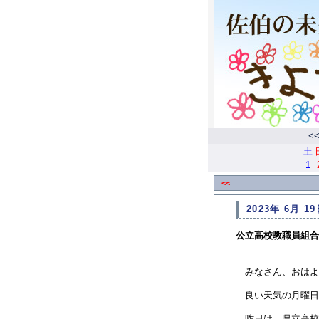
<
土
1
<<
2023年 6月 19
公立高校教職員組合
みなさん、おはよ
良い天気の月曜日
昨日は、県立高校