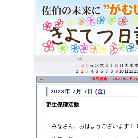
<<
土
日
月
火
水
木
金
土
日
月
火
水
1
2
3
4
5
6
7
8
9
10
11
12
1
清田哲也 - 2023年7月
<<
2023年 7月 7日 (金)
更生保護活動
みなさん、おはようございます！